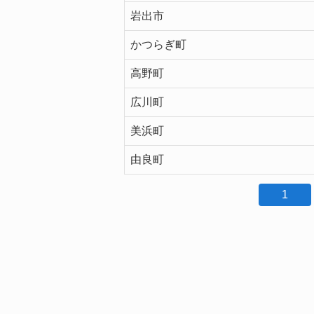
岩出市
かつらぎ町
高野町
広川町
美浜町
由良町
1