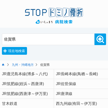
現在地検索
九州・沖縄地方
佐賀県
JR鹿児島本線(博多～八代)
JR長崎本線(鳥栖～長崎)
JR筑肥線(姪浜～西唐津)
JR佐世保線
JR筑肥線(西唐津～伊万里)
JR唐津線
甘木鉄道
西九州線(有田～伊万里)